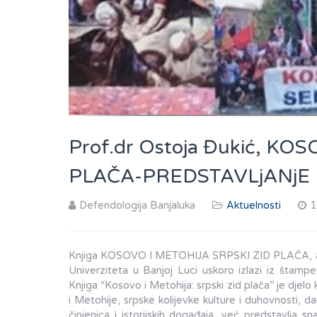
Prof.dr Ostoja Đukić, K
PLAČA-PREDSTAVLjANjE
Defendologija Banjaluka
Aktuelnosti
1
Knjiga KOSOVO I METOHIJA SRPSKI ZID PLAČA, aut
Univerziteta u Banjoj Luci uskoro izlazi iz štamp
Knjiga “Kosovo i Metohija: srpski zid plača” je djel
i Metohije, srpske kolijevke kulture i duhovnosti, d
činjenica i istorijskih događaja, već predstavlja 