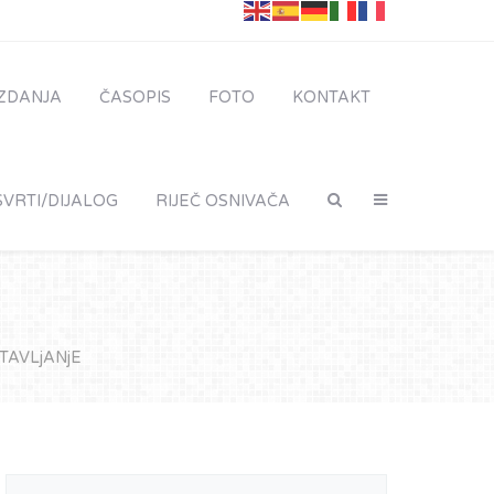
IZDANJA
ČASOPIS
FOTO
KONTAKT
VRTI/DIJALOG
RIJEČ OSNIVAČA
STAVLjANjE