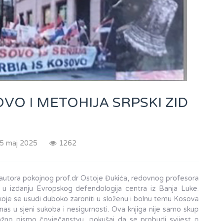
OSOVO I METOHIJA SRPSKI ZID
5 maj 2025
1262
ora pokojnog prof.dr Ostoje Đukića, redovnog profesora
e u izdanju Evropskog defendologija centra iz Banja Luke.
o koje se usudi duboko zaroniti u složenu i bolnu temu Kosova
anas u sjeni sukoba i nesigurnosti. Ova knjiga nije samo skup
snažno pismo čovječanstvu, pokušaj da se probudi svijest o