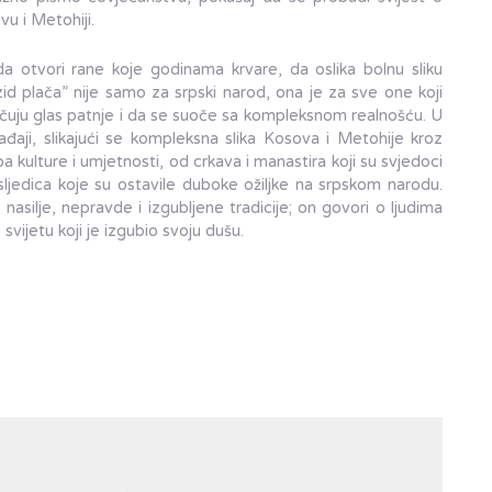
vu i Metohiji.
da otvori rane koje godinama krvare, da oslika bolnu sliku
zid plača” nije samo za srpski narod, ona je za sve one koji
 čuju glas patnje i da se suoče sa kompleksnom realnošću. U
ogađaji, slikajući se kompleksna slika Kosova i Metohije kroz
 kulture i umjetnosti, od crkava i manastira koji su svjedoci
ljedica koje su ostavile duboke ožiljke na srpskom narodu.
asilje, nepravde i izgubljene tradicije; on govori o ljudima
 svijetu koji je izgubio svoju dušu.