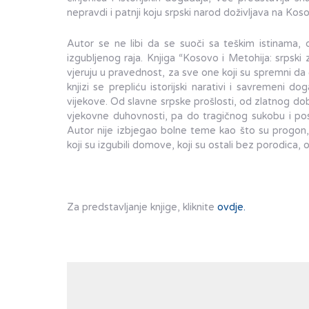
nepravdi i patnji koju srpski narod doživljava na Koso
Autor se ne libi da se suoči sa teškim istinama, 
izgubljenog raja. Knjiga “Kosovo i Metohija: srpski 
vjeruju u pravednost, za sve one koji su spremni da
knjizi se prepliću istorijski narativi i savremeni d
vijekove. Od slavne srpske prošlosti, od zlatnog doba
vjekovne duhovnosti, pa do tragičnog sukobu i pos
Autor nije izbjegao bolne teme kao što su progon, n
koji su izgubili domove, koji su ostali bez porodica, o
Za predstavljanje knjige, kliknite
ovdje.