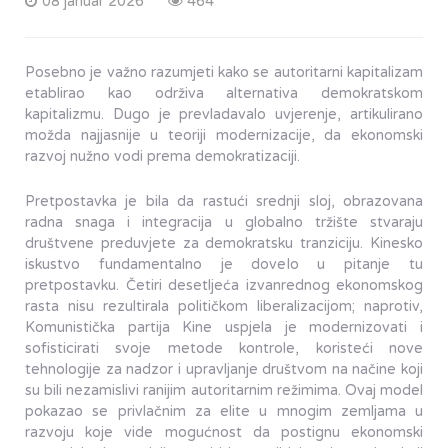
08 januar 2026
464
Posebno je važno razumjeti kako se autoritarni kapitalizam
etablirao kao održiva alternativa demokratskom
kapitalizmu. Dugo je prevladavalo uvjerenje, artikulirano
možda najjasnije u teoriji modernizacije, da ekonomski
razvoj nužno vodi prema demokratizaciji.
Pretpostavka je bila da rastući srednji sloj, obrazovana
radna snaga i integracija u globalno tržište stvaraju
društvene preduvjete za demokratsku tranziciju. Kinesko
iskustvo fundamentalno je dovelo u pitanje tu
pretpostavku. Četiri desetljeća izvanrednog ekonomskog
rasta nisu rezultirala političkom liberalizacijom; naprotiv,
Komunistička partija Kine uspjela je modernizovati i
sofisticirati svoje metode kontrole, koristeći nove
tehnologije za nadzor i upravljanje društvom na načine koji
su bili nezamislivi ranijim autoritarnim režimima. Ovaj model
pokazao se privlačnim za elite u mnogim zemljama u
razvoju koje vide mogućnost da postignu ekonomski