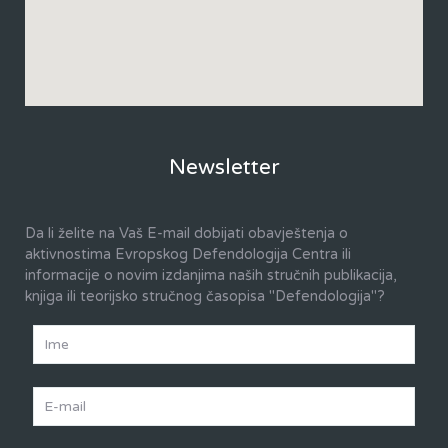
Newsletter
Da li želite na Vaš E-mail dobijati obavještenja o
aktivnostima Evropskog Defendologija Centra ili
informacije o novim izdanjima naših stručnih publikacija,
knjiga ili teorijsko stručnog časopisa "Defendologija"?