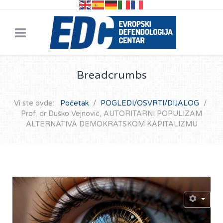
Breadcrumbs
Vi ste ovde:
Početak
POGLEDI/OSVRTI/DIJALOG
Prof. dr Duško Vejnović, AUTORITARNI POPULIZAM
ALTERNATIVA DEMOKRATSKOM KAPITALIZMU