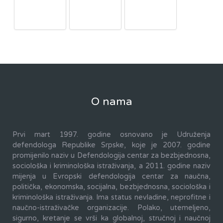
O nama
Prvi mart 1997. godine osnovano je Udruženja
defendologa Republike Srpske, koje je 2007. godine
promijenilo naziv u Defendologija centar za bezbjednosna,
sociološka i kriminološka istraživanja, a 2011. godine naziv
mijenja u Evropski defendologija centar za naučna,
politička, ekonomska, socijalna, bezbjednosna, sociološka i
kriminološka istraživanja. Ima status nevladine, neprofitne i
naučno-istraživačke organizacije. Polako, utemeljeno,
sigurno, kretanje se vrši ka globalnoj, stručnoj i naučnoj