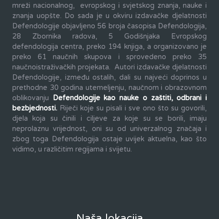
mreži nacionalnog, evropskog i svjetskog znanja, nauke i
znanja uopšte. Do sada je u okviru izdavačke djelatnosti
Defendologije objavljeno 56 broja časopisa Defendologija,
28 Zbornika radova, 5 Godišnjaka Evropskog
defendologija centra, preko 194 knjiga, a organizovano je
preko 61 naučnih skupova i sprovedeno preko 35
naučnoistraživačkih projekata. Autori izdavačke djelatnosti
Defendologije, između ostalih, dali su najveći doprinos u
prethodne 30 godina utemeljenju, naučnom i obrazovnom
oblikovanju
Defendologije kao nauke o zaštiti, odbrani i
bezbjednosti.
Riječi koje su pisali i sve ono što su govorili,
djela koja su činili i ciljeve za koje su se borili, imaju
neprolaznu vrijednost, oni su od univerzalnog značaja i
zbog toga Defendologija ostaje uvijek aktuelna, kao što
vidimo, u različitim regijama i svijetu.
Naša lokacija